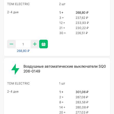
TDM ELECTRIC
2 шт
2-4 дня
1 +
268,80 ₽
3 +
237,62 ₽
12 +
233,93 ₽
21 +
230,22 ₽
30 +
226,51 ₽
268,80 ₽
Воздушные автоматические выключатели SQ0
206-0149
TDM ELECTRIC
1 шт
2-4 дня
1 +
301,06 ₽
2 +
287,08 ₽
8 +
283,58 ₽
14 +
280,08 ₽
20 +
277,03 ₽