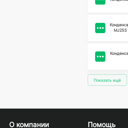
Конденс
MJ25S 
Конденс
Показать ещё
О компании
Помощь