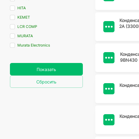
HITA
KEMET
Конденс
2A (3300
LCR COMP
MURATA
Murata Electronics
Конденс
Murata Electronics North America
9BN430 
Nichicon Corporation
Показать
PANASONIC
Сбросить
SAMSUNG
Конденс
TDK Corporation
United Chemi-Con
WIM
Конденс
YAGEO Corporation