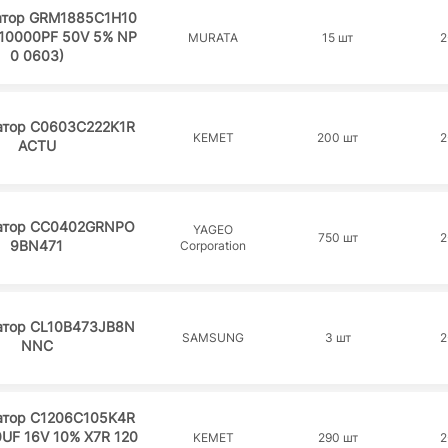
атор GRM1885C1H10
(10000PF 50V 5% NP
MURATA
15 шт
2
0 0603)
атор C0603C222K1R
KEMET
200 шт
2
ACTU
атор CC0402GRNPO
YAGEO
750 шт
2
9BN471
Corporation
атор CL10B473JB8N
SAMSUNG
3 шт
2
NNC
атор C1206C105K4R
0UF 16V 10% X7R 120
KEMET
290 шт
2