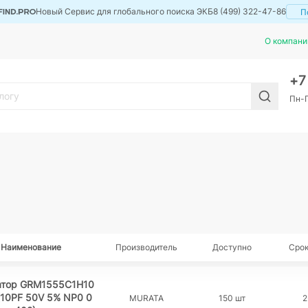
Новый Сервис для глобального поиска ЭКБ
8 (499) 322-47-86
П
О компани
+
Пн-П
Наименование
Производитель
Доступно
Срок
атор GRM1555C1H10
(10PF 50V 5% NP0 0
MURATA
150 шт
2