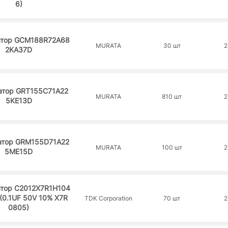
6)
атор GCM188R72A68
MURATA
30 шт
2
2KA37D
атор GRT155C71A22
MURATA
810 шт
2
5KE13D
атор GRM155D71A22
MURATA
100 шт
2
5ME15D
атор C2012X7R1H104
(0.1UF 50V 10% X7R
TDK Corporation
70 шт
2
0805)