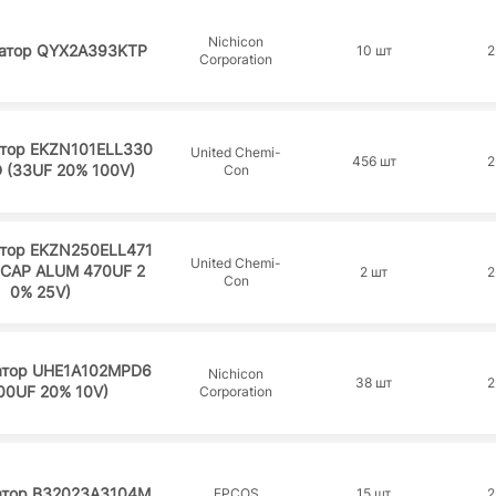
Nichicon
атор QYX2A393KTP
10 шт
2
Corporation
атор EKZN101ELL330
United Chemi-
456 шт
2
 (33UF 20% 100V)
Con
атор EKZN250ELL471
United Chemi-
(CAP ALUM 470UF 2
2 шт
2
Con
0% 25V)
атор UHE1A102MPD6
Nichicon
38 шт
2
00UF 20% 10V)
Corporation
атор B32023A3104M
EPCOS
15 шт
2