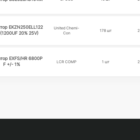
атор EKZN250ELL122
United Chemi-
178 шт
2
(1200UF 20% 25V)
Con
атор EXFS/HR 6800P
LCR COMP
1 шт
2
F +/- 1%