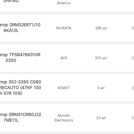
0FA16D
America
атор GRM32ER71J10
MURATA
385 шт
2
6KA12L
атор TPSB476K010R
AVX
510 шт
2
0250
атор 352-3395 C080
RECAUTO (47NF 100
KEMET
5 шт
2
V X7R 10%)
атор GRM31CR60J22
Murata
22 шт
2
7ME11L
Electronics