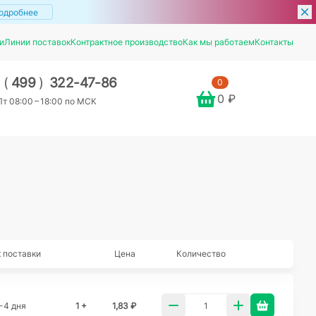
одробнее
и
Линии поставок
Контрактное производство
Как мы работаем
Контакты
7
(
499
)
322-47-86
0
0 ₽
т 08:00 – 18:00 по МСК
 поставки
Цена
Количество
-4 дня
1 +
1,83 ₽