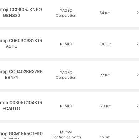
атор CC0805JKNPO
YAGEO
54 шт
2
9BN822
Corporation
атор C0603C332K1R
KEMET
100 шт
2
ACTU
атор CC0402KRX7R6
YAGEO
27 шт
2
BB474
Corporation
атор C0805C104K1R
KEMET
123 шт
2
ECAUTO
Murata
атор GCM1555C1H10
Electronics North
15 шт
2