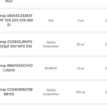
402)
атор 08055C332KAT
PF 10% 50V X7R 080
AVX
4 шт
2
5)
атор CC0603JRNPO
YAGEO
50 шт
2
(43pF 50V NPO 5%)
Corporation
атор GRM1555C1H10
MURATA
12 шт
2
1JA01D
атор CC0402KRX7R8
YAGEO
100 шт
2
BB102
Corporation