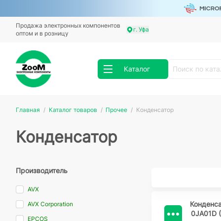
Продажа электронных компонентов
г. Уфа
оптом и в розницу
Каталог
Главная
Каталог товаров
Прочее
Конденсатор
Конденсатор
Производитель
AVX
Конденс
AVX Corporation
0JA01D 
EPCOS